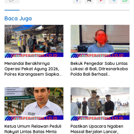
Baca Juga
Menandai Berakhirnya
Bekuk Pengedar Sabu Lintas
Operasi Pekat Agung 2026,
Lokasi di Bali, Ditresnarkoba
Polres Karangasem Siapkan
Polda Bali Berhasil
Apel Konsolidasi Tegakkan
Amankan Barang Bukti
Harkamtibmas
Seberat 123 Gram Lebih
Ketua Umum Relawan Peduli
Pastikan Upacara Ngaben
Rakyat Lintas Batas Minta
Massal Berjalan Lancar,