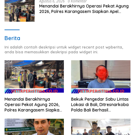
Agustus 6, 2026
0 Komentar
Menandai Berakhirnya Operasi Pekat Agung
2026, Polres Karangasem Siapkan Apel
Konsolidasi Tegakkan Harkamtibmas
Berita
Ini adalah contoh deskripsi untuk widget recent post wpberita,
anda bisa memasukkan deskripsi pada widget ini.
Menandai Berakhirnya
Bekuk Pengedar Sabu Lintas
Operasi Pekat Agung 2026,
Lokasi di Bali, Ditresnarkoba
Polres Karangasem Siapkan
Polda Bali Berhasil
Apel Konsolidasi Tegakkan
Amankan Barang Bukti
Harkamtibmas
Seberat 123 Gram Lebih