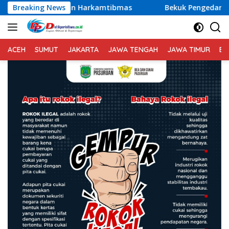
Langsung
mtibmas
Breaking News
Bekuk Pengedar Sabu Lintas Lokasi di Bali, Di
ke
konten
ACEH
SUMUT
JAKARTA
JAWA TENGAH
JAWA TIMUR
BA