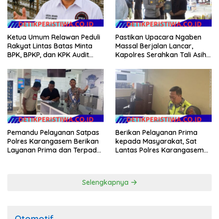
Ketua Umum Relawan Peduli
Pastikan Upacara Ngaben
Rakyat Lintas Batas Minta
Massal Berjalan Lancar,
BPK, BPKP, dan KPK Audit
Kapolres Serahkan Tali Asih
Menyeluruh Bantuan
kepada Panitia Pengabenan
Kementan Pascabanjir di
Aceh
Pemandu Pelayanan Satpas
Berikan Pelayanan Prima
Polres Karangasem Berikan
kepada Masyarakat, Sat
Layanan Prima dan Terpadu
Lantas Polres Karangasem
kepada Masyarakat
Komit Berikan Kemudahan
Kepengurusan BPKB
Selengkapnya
Otomotif