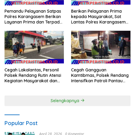
Pemandu Pelayanan Satpas
Berikan Pelayanan Prima
Polres Karangasem Berikan
kepada Masyarakat, Sat
Layanan Prima dan Terpadu
Lantas Polres Karangasem
kepada Masyarakat
Komit Berikan Kemudahan
Kepengurusan BPKB
Cegah Lakalantas, Personil
Cegah Gangguan
Polsek Rendang Rutin Atensi
Kamtibmas, Polsek Rendang
Kegiatan Masyarakat dan
Intensifkan Patroli Pantau
Bantu Sebrangkan Siswa
Situasi Wilkumnya
Siswi Sekolah
Selengkapnya
Popular Post
April 28, 2026
0 Komentar