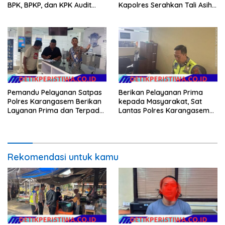
BPK, BPKP, dan KPK Audit
Kapolres Serahkan Tali Asih
Menyeluruh Bantuan
kepada Panitia Pengabenan
Kementan Pascabanjir di
Aceh
Pemandu Pelayanan Satpas
Berikan Pelayanan Prima
Polres Karangasem Berikan
kepada Masyarakat, Sat
Layanan Prima dan Terpadu
Lantas Polres Karangasem
kepada Masyarakat
Komit Berikan Kemudahan
Kepengurusan BPKB
Rekomendasi untuk kamu