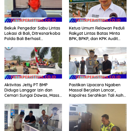
Bekuk Pengedar Sabu Lintas
Ketua Umum Relawan Peduli
Lokasi di Bali, Ditresnarkoba
Rakyat Lintas Batas Minta
Polda Bali Berhasil
BPK, BPKP, dan KPK Audit
Amankan Barang Bukti
Menyeluruh Bantuan
Seberat 123 Gram Lebih
Kementan Pascabanjir di
Aceh
Aktivitas Jetty PT BMP
Pastikan Upacara Ngaben
Diduga Langgar Izin dan
Massal Berjalan Lancar,
Cemari Sungai Dawas, Massa
Kapolres Serahkan Tali Asih
Aksi POSE RI bersama
kepada Panitia Pengabenan
Barikade 98 Minta
Pemerintah Usut Tuntas