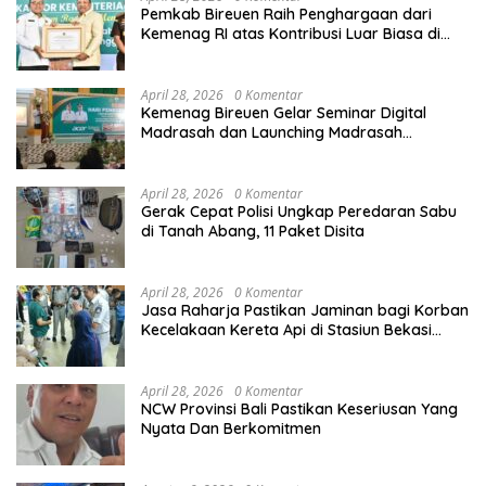
Pemkab Bireuen Raih Penghargaan dari
Kemenag RI atas Kontribusi Luar Biasa di
Sektor Keagamaan dan Pendidikan
April 28, 2026
0 Komentar
Kemenag Bireuen Gelar Seminar Digital
Madrasah dan Launching Madrasah
Unggulan Peringati Hardiknas 2026
April 28, 2026
0 Komentar
Gerak Cepat Polisi Ungkap Peredaran Sabu
di Tanah Abang, 11 Paket Disita
April 28, 2026
0 Komentar
Jasa Raharja Pastikan Jaminan bagi Korban
Kecelakaan Kereta Api di Stasiun Bekasi
Timur
April 28, 2026
0 Komentar
NCW Provinsi Bali Pastikan Keseriusan Yang
Nyata Dan Berkomitmen