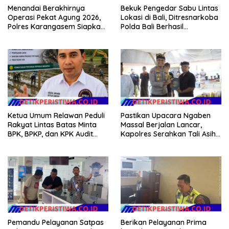
Menandai Berakhirnya
Bekuk Pengedar Sabu Lintas
Operasi Pekat Agung 2026,
Lokasi di Bali, Ditresnarkoba
Polres Karangasem Siapkan
Polda Bali Berhasil
Apel Konsolidasi Tegakkan
Amankan Barang Bukti
Harkamtibmas
Seberat 123 Gram Lebih
Ketua Umum Relawan Peduli
Pastikan Upacara Ngaben
Rakyat Lintas Batas Minta
Massal Berjalan Lancar,
BPK, BPKP, dan KPK Audit
Kapolres Serahkan Tali Asih
Menyeluruh Bantuan
kepada Panitia Pengabenan
Kementan Pascabanjir di
Aceh
Pemandu Pelayanan Satpas
Berikan Pelayanan Prima