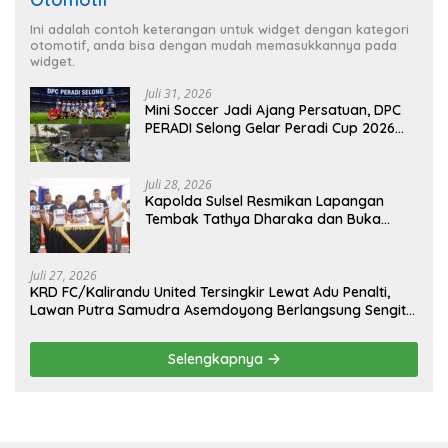
Ini adalah contoh keterangan untuk widget dengan kategori
otomotif, anda bisa dengan mudah memasukkannya pada
widget.
Juli 31, 2026
Mini Soccer Jadi Ajang Persatuan, DPC
PERADI Selong Gelar Peradi Cup 2026
Sambut Hari Kemerdekaan
Juli 28, 2026
Kapolda Sulsel Resmikan Lapangan
Tembak Tathya Dharaka dan Buka
Kejuaraan Menembak Bupati Sidrap Cup
II Tahun 2026
Juli 27, 2026
KRD FC/Kalirandu United Tersingkir Lewat Adu Penalti,
Lawan Putra Samudra Asemdoyong Berlangsung Sengit
namun Tetap Kondusif
Selengkapnya